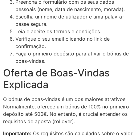
Preencha o formulário com os seus dados
pessoais (nome, data de nascimento, morada).
Escolha um nome de utilizador e uma palavra-
passe segura.
Leia e aceite os termos e condições.
Verifique o seu email clicando no link de
confirmação.
Faça o primeiro depósito para ativar o bónus de
boas-vindas.
Oferta de Boas-Vindas
Explicada
O bónus de boas-vindas é um dos maiores atrativos.
Normalmente, oferece um bónus de 100% no primeiro
depósito até 500€. No entanto, é crucial entender os
requisitos de aposta (rollover).
Importante:
Os requisitos são calculados sobre o valor