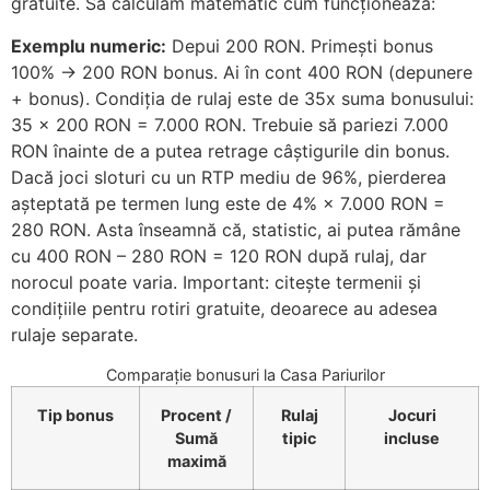
gratuite. Să calculăm matematic cum funcționează:
Exemplu numeric:
Depui 200 RON. Primești bonus
100% → 200 RON bonus. Ai în cont 400 RON (depunere
+ bonus). Condiția de rulaj este de 35x suma bonusului:
35 × 200 RON = 7.000 RON. Trebuie să pariezi 7.000
RON înainte de a putea retrage câștigurile din bonus.
Dacă joci sloturi cu un RTP mediu de 96%, pierderea
așteptată pe termen lung este de 4% × 7.000 RON =
280 RON. Asta înseamnă că, statistic, ai putea rămâne
cu 400 RON – 280 RON = 120 RON după rulaj, dar
norocul poate varia. Important: citește termenii și
condițiile pentru rotiri gratuite, deoarece au adesea
rulaje separate.
Comparație bonusuri la Casa Pariurilor
Tip bonus
Procent /
Rulaj
Jocuri
Sumă
tipic
incluse
maximă