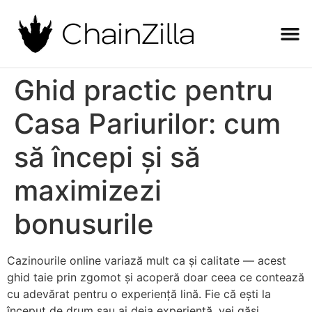
Ghid practic pentru
Casa Pariurilor: cum
să începi și să
maximizezi
bonusurile
Cazinourile online variază mult ca și calitate — acest
ghid taie prin zgomot și acoperă doar ceea ce contează
cu adevărat pentru o experiență lină. Fie că ești la
început de drum sau ai deja experiență, vei găsi