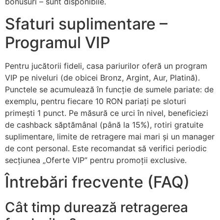
bonusuri – sunt disponibile.
Sfaturi suplimentare –
Programul VIP
Pentru jucătorii fideli, casa pariurilor oferă un program
VIP pe niveluri (de obicei Bronz, Argint, Aur, Platină).
Punctele se acumulează în funcție de sumele pariate: de
exemplu, pentru fiecare 10 RON pariați pe sloturi
primești 1 punct. Pe măsură ce urci în nivel, beneficiezi
de cashback săptămânal (până la 15%), rotiri gratuite
suplimentare, limite de retragere mai mari și un manager
de cont personal. Este recomandat să verifici periodic
secțiunea „Oferte VIP” pentru promoții exclusive.
Întrebări frecvente (FAQ)
Cât timp durează retragerea