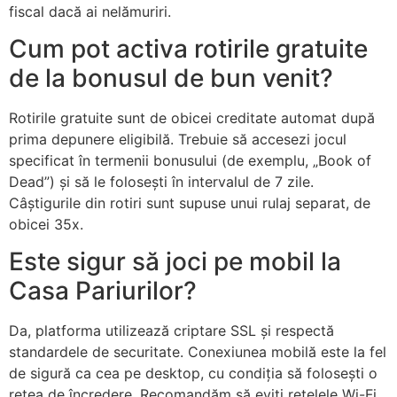
fiscal dacă ai nelămuriri.
Cum pot activa rotirile gratuite
de la bonusul de bun venit?
Rotirile gratuite sunt de obicei creditate automat după
prima depunere eligibilă. Trebuie să accesezi jocul
specificat în termenii bonusului (de exemplu, „Book of
Dead”) și să le folosești în intervalul de 7 zile.
Câștigurile din rotiri sunt supuse unui rulaj separat, de
obicei 35x.
Este sigur să joci pe mobil la
Casa Pariurilor?
Da, platforma utilizează criptare SSL și respectă
standardele de securitate. Conexiunea mobilă este la fel
de sigură ca cea pe desktop, cu condiția să folosești o
rețea de încredere. Recomandăm să eviți rețelele Wi-Fi