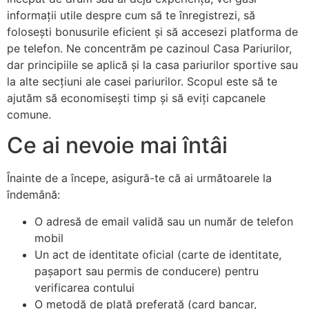
informații utile despre cum să te înregistrezi, să
folosești bonusurile eficient și să accesezi platforma de
pe telefon. Ne concentrăm pe cazinoul Casa Pariurilor,
dar principiile se aplică și la casa pariurilor sportive sau
la alte secțiuni ale casei pariurilor. Scopul este să te
ajutăm să economisești timp și să eviți capcanele
comune.
Ce ai nevoie mai întâi
Înainte de a începe, asigură-te că ai următoarele la
îndemână:
O adresă de email validă sau un număr de telefon
mobil
Un act de identitate oficial (carte de identitate,
pașaport sau permis de conducere) pentru
verificarea contului
O metodă de plată preferată (card bancar,