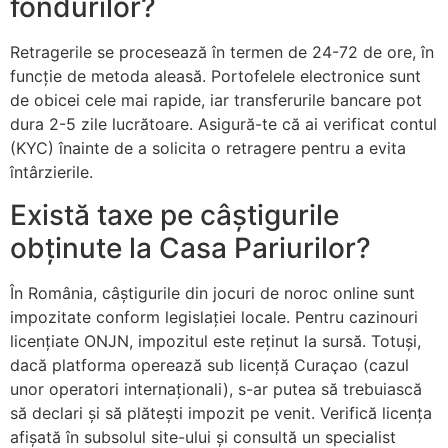
fondurilor?
Retragerile se procesează în termen de 24-72 de ore, în
funcție de metoda aleasă. Portofelele electronice sunt
de obicei cele mai rapide, iar transferurile bancare pot
dura 2-5 zile lucrătoare. Asigură-te că ai verificat contul
(KYC) înainte de a solicita o retragere pentru a evita
întârzierile.
Există taxe pe câștigurile
obținute la Casa Pariurilor?
În România, câștigurile din jocuri de noroc online sunt
impozitate conform legislației locale. Pentru cazinouri
licențiate ONJN, impozitul este reținut la sursă. Totuși,
dacă platforma operează sub licență Curaçao (cazul
unor operatori internaționali), s-ar putea să trebuiască
să declari și să plătești impozit pe venit. Verifică licența
afișată în subsolul site-ului și consultă un specialist