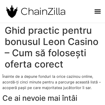
Ghid practic pentru
bonusul Leon Casino
– Cum să folosești
oferta corect
Înainte de a depune fonduri la orice cazinou online,
acordă-ți cinci minute pentru a parcurge această listă –
acoperă pașii pe care majoritatea jucătorilor îi sar.
Ce ai nevoie mai întâi