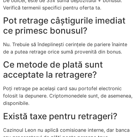
De obicei, este de 35x suma depozitului + bonusul.
Verifică termenii specifici pentru oferta ta.
Pot retrage câștigurile imediat
ce primesc bonusul?
Nu. Trebuie să îndeplinești cerințele de pariere înainte
de a putea retrage orice sumă provenită din bonus.
Ce metode de plată sunt
acceptate la retragere?
Poți retrage pe același card sau portofel electronic
folosit la depunere. Criptomonedele sunt, de asemenea,
disponibile.
Există taxe pentru retrageri?
Cazinoul Leon nu aplică comisioane interne, dar banca