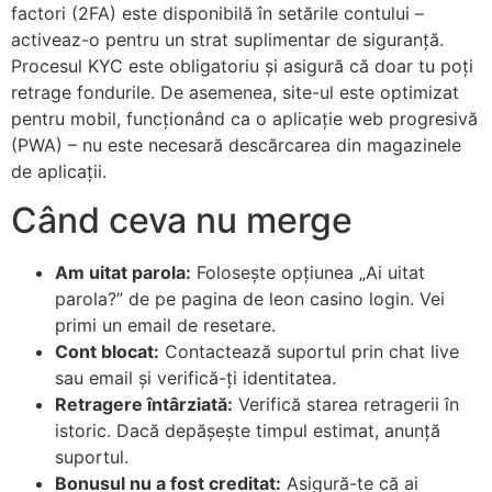
factori (2FA) este disponibilă în setările contului –
activeaz-o pentru un strat suplimentar de siguranță.
Procesul KYC este obligatoriu și asigură că doar tu poți
retrage fondurile. De asemenea, site-ul este optimizat
pentru mobil, funcționând ca o aplicație web progresivă
(PWA) – nu este necesară descărcarea din magazinele
de aplicații.
Când ceva nu merge
Am uitat parola:
Folosește opțiunea „Ai uitat
parola?” de pe pagina de leon casino login. Vei
primi un email de resetare.
Cont blocat:
Contactează suportul prin chat live
sau email și verifică-ți identitatea.
Retragere întârziată:
Verifică starea retragerii în
istoric. Dacă depășește timpul estimat, anunță
suportul.
Bonusul nu a fost creditat:
Asigură-te că ai