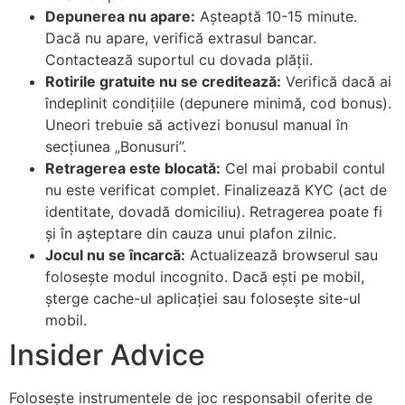
Depunerea nu apare:
Așteaptă 10-15 minute.
Dacă nu apare, verifică extrasul bancar.
Contactează suportul cu dovada plății.
Rotirile gratuite nu se creditează:
Verifică dacă ai
îndeplinit condițiile (depunere minimă, cod bonus).
Uneori trebuie să activezi bonusul manual în
secțiunea „Bonusuri”.
Retragerea este blocată:
Cel mai probabil contul
nu este verificat complet. Finalizează KYC (act de
identitate, dovadă domiciliu). Retragerea poate fi
și în așteptare din cauza unui plafon zilnic.
Jocul nu se încarcă:
Actualizează browserul sau
folosește modul incognito. Dacă ești pe mobil,
șterge cache-ul aplicației sau folosește site-ul
mobil.
Insider Advice
Folosește instrumentele de joc responsabil oferite de