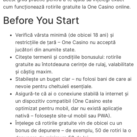
cum funcționează rotirile gratuite la One Casino online.
Before You Start
Verifică vârsta minimă (de obicei 18 ani) și
restricțiile de țară – One Casino nu acceptă
jucători din anumite state.
Citește termenii și condițiile bonusului: rotirile
gratuite au întotdeauna cerințe de rulaj, valabilitate
și câștig maxim.
Stabilește un buget clar – nu folosi bani de care ai
nevoie pentru cheltuieli esențiale.
Asigură-te că ai o conexiune stabilă la internet și
un dispozitiv compatibil (One Casino este
optimizat pentru mobil, dar nu există aplicație
nativă – folosește site-ul mobil sau PWA).
Înțelege că rotirile gratuite vin de obicei cu un
bonus de depunere – de exemplu, 50 de rotiri la o