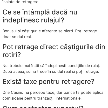
înainte de retragere.
Ce se întâmplă dacă nu
îndeplinesc rulajul?
Bonusul și câștigurile aferente se pierd. Poți retrage
doar soldul real.
Pot retrage direct câștigurile din
rotiri?
Nu, trebuie mai întâi să îndeplinești condițiile de rulaj.
După aceea, suma trece în soldul real și poți retrage.
Există taxe pentru retragere?
One Casino nu percepe taxe, dar banca ta poate aplica
comisioane pentru tranzacții internaționale.