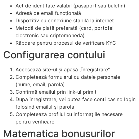
Act de identitate valabil (pașaport sau buletin)
Adresă de email funcțională
Dispozitiv cu conexiune stabilă la internet
Metodă de plată preferată (card, portofel
electronic sau criptomonedă)
Răbdare pentru procesul de verificare KYC
Configurarea contului
Accesează site-ul și apasă „Înregistrare”
Completează formularul cu datele personale
(nume, email, parolă)
Confirmă emailul prin link-ul primit
După înregistrare, vei putea face conti casino login
folosind emailul și parola
Completează profilul cu informațiile necesare
pentru verificare
Matematica bonusurilor