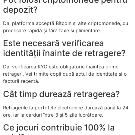
depozit?
Da, platforma acceptă Bitcoin și alte criptomonede, cu
procesare rapidă și fără taxe suplimentare.
Este necesară verificarea
identității înainte de retragere?
Da, verificarea KYC este obligatorie înaintea primei
retrageri. Vei trimite copii după actul de identitate și o
factură recentă.
Cât timp durează retragerea?
Retragerile la portofele electronice durează până la 24
ore, iar la carduri între 3 și 5 zile lucrătoare.
Ce jocuri contribuie 100% la