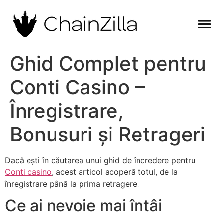
Ghid Complet pentru
Conti Casino –
Înregistrare,
Bonusuri și Retrageri
Dacă ești în căutarea unui ghid de încredere pentru
Conti casino
, acest articol acoperă totul, de la
înregistrare până la prima retragere.
Ce ai nevoie mai întâi