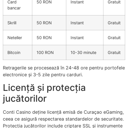
Card
50 RON
Instant
Gratuit
bancar
Skrill
50 RON
Instant
Gratuit
Neteller
50 RON
Instant
Gratuit
Bitcoin
100 RON
10-30 minute
Gratuit
Retragerile se procesează în 24-48 ore pentru portofele
electronice și 3-5 zile pentru carduri.
Licență și protecția
jucătorilor
Conti Casino deține licență emisă de Curaçao eGaming,
ceea ce asigură respectarea standardelor de securitate.
Protecția jucătorilor include criptare SSL și instrumente