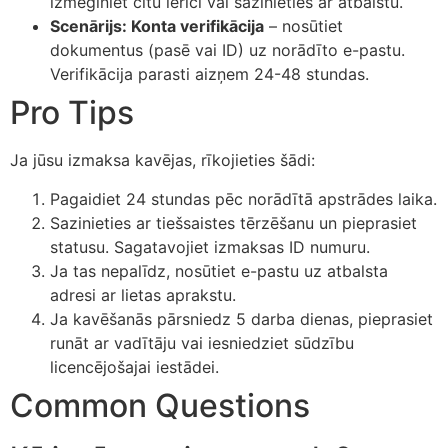
izmēģiniet citu ierīci vai sazinieties ar atbalstu.
Scenārijs: Konta verifikācija
– nosūtiet
dokumentus (pasē vai ID) uz norādīto e-pastu.
Verifikācija parasti aizņem 24-48 stundas.
Pro Tips
Ja jūsu izmaksa kavējas, rīkojieties šādi:
Pagaidiet 24 stundas pēc norādītā apstrādes laika.
Sazinieties ar tiešsaistes tērzēšanu un pieprasiet
statusu. Sagatavojiet izmaksas ID numuru.
Ja tas nepalīdz, nosūtiet e-pastu uz atbalsta
adresi ar lietas aprakstu.
Ja kavēšanās pārsniedz 5 darba dienas, pieprasiet
runāt ar vadītāju vai iesniedziet sūdzību
licencējošajai iestādei.
Common Questions