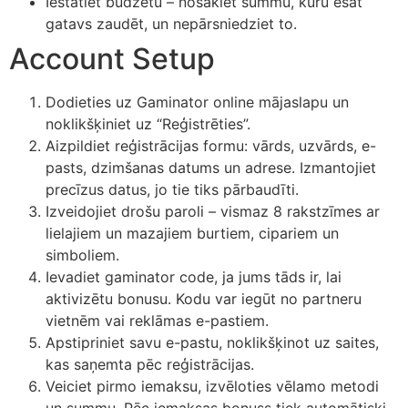
Iestatiet budžetu – nosakiet summu, kuru esat
gatavs zaudēt, un nepārsniedziet to.
Account Setup
Dodieties uz Gaminator online mājaslapu un
noklikšķiniet uz “Reģistrēties”.
Aizpildiet reģistrācijas formu: vārds, uzvārds, e-
pasts, dzimšanas datums un adrese. Izmantojiet
precīzus datus, jo tie tiks pārbaudīti.
Izveidojiet drošu paroli – vismaz 8 rakstzīmes ar
lielajiem un mazajiem burtiem, cipariem un
simboliem.
Ievadiet gaminator code, ja jums tāds ir, lai
aktivizētu bonusu. Kodu var iegūt no partneru
vietnēm vai reklāmas e-pastiem.
Apstipriniet savu e-pastu, noklikšķinot uz saites,
kas saņemta pēc reģistrācijas.
Veiciet pirmo iemaksu, izvēloties vēlamo metodi