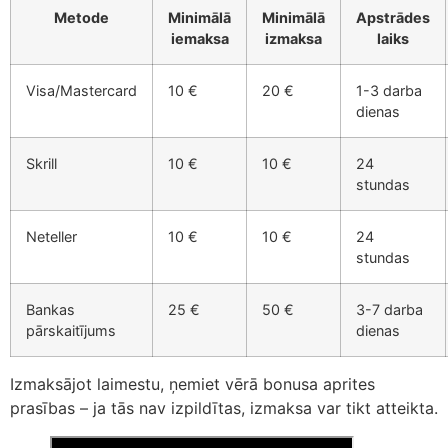
Metode
Minimālā
Minimālā
Apstrādes
iemaksa
izmaksa
laiks
Visa/Mastercard
10 €
20 €
1-3 darba
dienas
Skrill
10 €
10 €
24
stundas
Neteller
10 €
10 €
24
stundas
Bankas
25 €
50 €
3-7 darba
pārskaitījums
dienas
Izmaksājot laimestu, ņemiet vērā bonusa aprites
prasības – ja tās nav izpildītas, izmaksa var tikt atteikta.