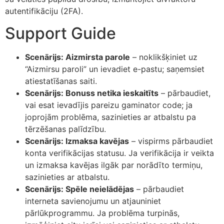
autentifikāciju (2FA).
Support Guide
Scenārijs: Aizmirsta parole
– noklikšķiniet uz
“Aizmirsu paroli” un ievadiet e-pastu; saņemsiet
atiestatīšanas saiti.
Scenārijs: Bonuss netika ieskaitīts
– pārbaudiet,
vai esat ievadījis pareizu gaminator code; ja
joprojām problēma, sazinieties ar atbalstu pa
tērzēšanas palīdzību.
Scenārijs: Izmaksa kavējas
– vispirms pārbaudiet
konta verifikācijas statusu. Ja verifikācija ir veikta
un izmaksa kavējas ilgāk par norādīto termiņu,
sazinieties ar atbalstu.
Scenārijs: Spēle neielādējas
– pārbaudiet
interneta savienojumu un atjauniniet
pārlūkprogrammu. Ja problēma turpinās,