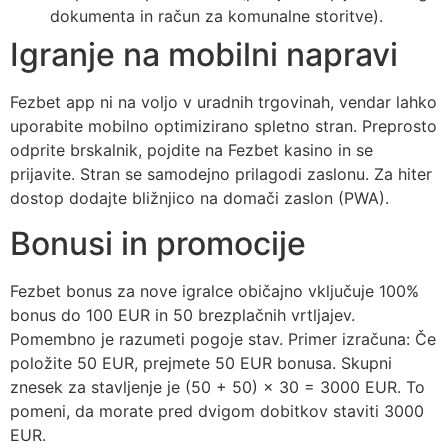
dokumenta in račun za komunalne storitve).
Igranje na mobilni napravi
Fezbet app ni na voljo v uradnih trgovinah, vendar lahko
uporabite mobilno optimizirano spletno stran. Preprosto
odprite brskalnik, pojdite na Fezbet kasino in se
prijavite. Stran se samodejno prilagodi zaslonu. Za hiter
dostop dodajte bližnjico na domači zaslon (PWA).
Bonusi in promocije
Fezbet bonus za nove igralce običajno vključuje 100%
bonus do 100 EUR in 50 brezplačnih vrtljajev.
Pomembno je razumeti pogoje stav. Primer izračuna: Če
položite 50 EUR, prejmete 50 EUR bonusa. Skupni
znesek za stavljenje je (50 + 50) × 30 = 3000 EUR. To
pomeni, da morate pred dvigom dobitkov staviti 3000
EUR.