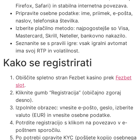
Firefox, Safari) in stabilna internetna povezava.
Pripravite osebne podatke: ime, priimek, e-pošta,
naslov, telefonska številka.
Izberite plačilno metodo: najpogostejše so Visa,
Mastercard, Skrill, Neteller, bankovno nakazilo.
Seznanite se s pravili igre: vsak igralni avtomat
ima svoj RTP in volatilnost.
Kako se registrirati
Obiščite spletno stran Fezbet kasino prek
Fezbet
slot
.
Kliknite gumb “Registracija” (običajno zgoraj
desno).
Izpolnite obrazec: vnesite e-pošto, geslo, izberite
valuto (EUR) in vnesite osebne podatke.
Potrdite registracijo s klikom na povezavo v e-
poštnem sporočilu.
Po potrebi opravite KYC (pošljete kopijo osebnega