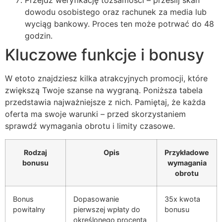
Przejdź weryfikację tożsamości – prześlij skan
dowodu osobistego oraz rachunek za media lub
wyciąg bankowy. Proces ten może potrwać do 48
godzin.
Kluczowe funkcje i bonusy
W etoto znajdziesz kilka atrakcyjnych promocji, które
zwiększą Twoje szanse na wygraną. Poniższa tabela
przedstawia najważniejsze z nich. Pamiętaj, że każda
oferta ma swoje warunki – przed skorzystaniem
sprawdź wymagania obrotu i limity czasowe.
Rodzaj
Opis
Przykładowe
bonusu
wymagania
obrotu
Bonus
Dopasowanie
35x kwota
powitalny
pierwszej wpłaty do
bonusu
określonego procenta