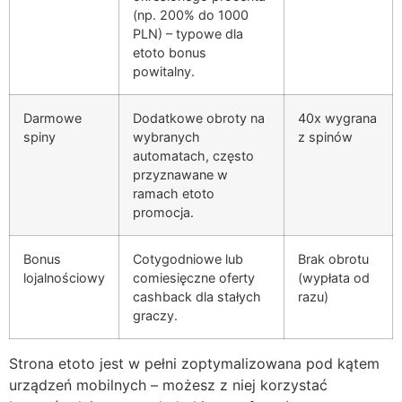
(np. 200% do 1000
PLN) – typowe dla
etoto bonus
powitalny.
Darmowe
Dodatkowe obroty na
40x wygrana
spiny
wybranych
z spinów
automatach, często
przyznawane w
ramach etoto
promocja.
Bonus
Cotygodniowe lub
Brak obrotu
lojalnościowy
comiesięczne oferty
(wypłata od
cashback dla stałych
razu)
graczy.
Strona etoto jest w pełni zoptymalizowana pod kątem
urządzeń mobilnych – możesz z niej korzystać