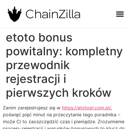
etoto bonus
powitalny: kompletny
przewodnik
rejestracji i
pierwszych kroków
Zanim zarejestrujesz się w
https://etotopl.com.pl/
,
poświęć pięć minut na przeczytanie tego poradnika –
może Ci to zaoszczędzić czas i pieniądze. Zrozumienie
procesu rejestracji i warunków bonusowych to klucz do