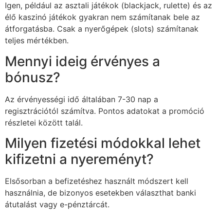
Igen, például az asztali játékok (blackjack, rulette) és az
élő kaszinó játékok gyakran nem számítanak bele az
átforgatásba. Csak a nyerőgépek (slots) számítanak
teljes mértékben.
Mennyi ideig érvényes a
bónusz?
Az érvényességi idő általában 7-30 nap a
regisztrációtól számítva. Pontos adatokat a promóció
részletei között talál.
Milyen fizetési módokkal lehet
kifizetni a nyereményt?
Elsősorban a befizetéshez használt módszert kell
használnia, de bizonyos esetekben választhat banki
átutalást vagy e-pénztárcát.