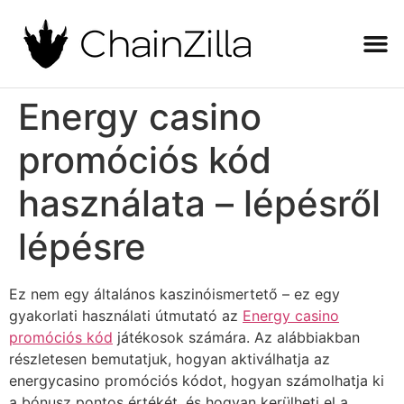
Energy casino
promóciós kód
használata – lépésről
lépésre
Ez nem egy általános kaszinóismertető – ez egy
gyakorlati használati útmutató az
Energy casino
promóciós kód
játékosok számára. Az alábbiakban
részletesen bemutatjuk, hogyan aktiválhatja az
energycasino promóciós kódot, hogyan számolhatja ki
a bónusz pontos értékét, és hogyan kerülheti el a