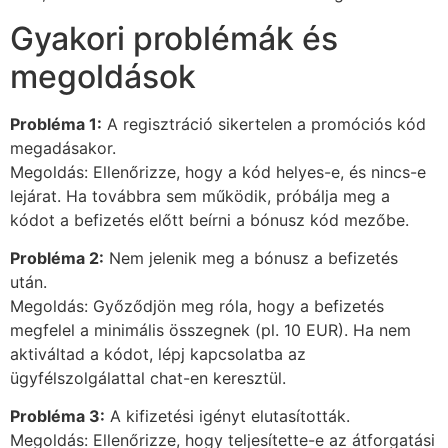
Gyakori problémák és
megoldások
Probléma 1:
A regisztráció sikertelen a promóciós kód
megadásakor.
Megoldás: Ellenőrizze, hogy a kód helyes-e, és nincs-e
lejárat. Ha továbbra sem működik, próbálja meg a
kódot a befizetés előtt beírni a bónusz kód mezőbe.
Probléma 2:
Nem jelenik meg a bónusz a befizetés
után.
Megoldás: Győződjön meg róla, hogy a befizetés
megfelel a minimális összegnek (pl. 10 EUR). Ha nem
aktiváltad a kódot, lépj kapcsolatba az
ügyfélszolgálattal chat-en keresztül.
Probléma 3:
A kifizetési igényt elutasították.
Megoldás: Ellenőrizze, hogy teljesítette-e az átforgatási