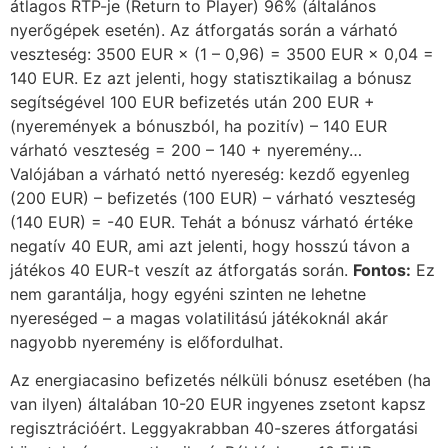
átlagos RTP-je (Return to Player) 96% (általános
nyerőgépek esetén). Az átforgatás során a várható
veszteség: 3500 EUR × (1 – 0,96) = 3500 EUR × 0,04 =
140 EUR. Ez azt jelenti, hogy statisztikailag a bónusz
segítségével 100 EUR befizetés után 200 EUR +
(nyeremények a bónuszból, ha pozitív) – 140 EUR
várható veszteség = 200 – 140 + nyeremény…
Valójában a várható nettó nyereség: kezdő egyenleg
(200 EUR) – befizetés (100 EUR) – várható veszteség
(140 EUR) = -40 EUR. Tehát a bónusz várható értéke
negatív 40 EUR, ami azt jelenti, hogy hosszú távon a
játékos 40 EUR-t veszít az átforgatás során.
Fontos:
Ez
nem garantálja, hogy egyéni szinten ne lehetne
nyereséged – a magas volatilitású játékoknál akár
nagyobb nyeremény is előfordulhat.
Az energiacasino befizetés nélküli bónusz esetében (ha
van ilyen) általában 10-20 EUR ingyenes zsetont kapsz
regisztrációért. Leggyakrabban 40-szeres átforgatási