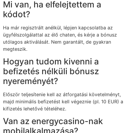
Mi van, ha elfelejtettem a
kódot?
Ha már regisztrált anélkül, lépjen kapcsolatba az
ügyfélszolgálattal az élő chaten, és kérje a bónusz
utólagos aktiválását. Nem garantált, de gyakran
megteszik.
Hogyan tudom kivenni a
befizetés nélküli bónusz
nyereményét?
Először teljesítenie kell az átforgatási követelményt,
majd minimális befizetést kell végeznie (pl. 10 EUR) a
kifizetés lehetővé tételéhez.
Van az energycasino-nak
mobilalkalmazása?