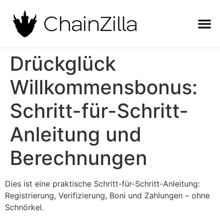
Drückglück
Willkommensbonus:
Schritt-für-Schritt-
Anleitung und
Berechnungen
Dies ist eine praktische Schritt-für-Schritt-Anleitung:
Registrierung, Verifizierung, Boni und Zahlungen – ohne
Schnörkel.