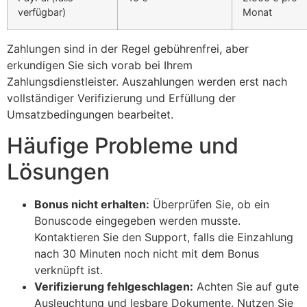
verfügbar)
Monat
Zahlungen sind in der Regel gebührenfrei, aber
erkundigen Sie sich vorab bei Ihrem
Zahlungsdienstleister. Auszahlungen werden erst nach
vollständiger Verifizierung und Erfüllung der
Umsatzbedingungen bearbeitet.
Häufige Probleme und
Lösungen
Bonus nicht erhalten:
Überprüfen Sie, ob ein
Bonuscode eingegeben werden musste.
Kontaktieren Sie den Support, falls die Einzahlung
nach 30 Minuten noch nicht mit dem Bonus
verknüpft ist.
Verifizierung fehlgeschlagen:
Achten Sie auf gute
Ausleuchtung und lesbare Dokumente. Nutzen Sie