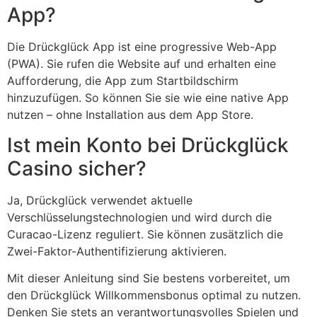
App?
Die Drückglück App ist eine progressive Web-App
(PWA). Sie rufen die Website auf und erhalten eine
Aufforderung, die App zum Startbildschirm
hinzuzufügen. So können Sie sie wie eine native App
nutzen – ohne Installation aus dem App Store.
Ist mein Konto bei Drückglück
Casino sicher?
Ja, Drückglück verwendet aktuelle
Verschlüsselungstechnologien und wird durch die
Curacao-Lizenz reguliert. Sie können zusätzlich die
Zwei-Faktor-Authentifizierung aktivieren.
Mit dieser Anleitung sind Sie bestens vorbereitet, um
den Drückglück Willkommensbonus optimal zu nutzen.
Denken Sie stets an verantwortungsvolles Spielen und