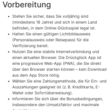
Vorbereitung
Stellen Sie sicher, dass Sie volljährig sind
(mindestens 18 Jahre) und sich in einem Land
befinden, in dem Online-Glücksspiel legal ist.
Halten Sie einen gültigen Lichtbildausweis
(Personalausweis oder Reisepass) für die
Verifizierung bereit.
Nutzen Sie eine stabile Internetverbindung und
einen aktuellen Browser. Die Drückglück App ist
eine progressive Web-App (PWA), die Sie direkt
über den Browser starten können – kein Download
aus dem App Store nötig.
Wählen Sie eine Zahlungsmethode, die für Ein- und
Auszahlungen geeignet ist (z. B. Kreditkarte, E-
Wallet oder Sofortüberweisung).
Informieren Sie sich über die Bonusbedingungen,
insbesondere den Umsatzfaktor und maximale