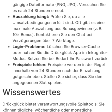
gängige Dateiformate (PNG, JPG). Versuchen Sie
es nach 24 Stunden erneut.
Auszahlung hängt:
Prüfen Sie, ob alle
Umsatzbedingungen erfüllt sind. Oft gibt es eine
maximale Auszahlung aus Bonusgewinnen (z. B.
10× Bonus). Kontaktieren Sie den Chat bei
Verzögerungen über 7 Werktage.
Login-Probleme:
Löschen Sie Browser-Cache
oder nutzen Sie die Drückglück App im Inkognito-
Modus. Setzen Sie bei Bedarf Ihr Passwort zurück.
Freispiele fehlen:
Freispiele werden in der Regel
innerhalb von 24 Stunden nach der Einzahlung
gutgeschrieben. Stellen Sie sicher, dass Sie den
angegebenen Slot spielen.
Wissenswertes
Drückglück bietet verantwortungsvolle Spieltools: Sie
können tägliche, wöchentliche oder monatliche