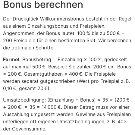
Bonus berechnen
Der Drückglück Willkommensbonus besteht in der Regel
aus einem Einzahlungsbonus und Freispielen.
Angenommen, der Bonus lautet: 100 % bis zu 500 € +
200 Freispiele für einen bestimmten Slot. Wir berechnen
die optimalen Schritte.
Formel:
Bonusbetrag = Einzahlung × 100 %, gedeckelt
auf maximal 500 €. Beispiel: Sie zahlen 200 € ein. Bonus
= 200 €. Gesamtguthaben = 400 €. Die Freispiele
werden separat gutgeschrieben (Wert pro Freispiel z. B.
0,10 €, gesamt 20 €).
Umsatzbedingung: (Einzahlung + Bonus) × 35 = (200 €
+ 200 €) × 35 = 14.000 €. Dieser Betrag muss vor einer
Auszahlung umgesetzt werden. Gewinne aus Freispielen
unterliegen oft eigenen Umsatzbedingungen, z. B. 40×
der Gewinnsumme.