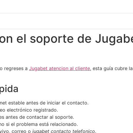
n el soporte de Jugabe
 o regreses a
Jugabet atencion al cliente
, esta guía cubre l
ápida
et estable antes de iniciar el contacto.
o electrónico registrado.
es antes de contactar al soporte.
o si el problema está relacionado.
 vivo, correo o
jugabet contacto telefonico
.