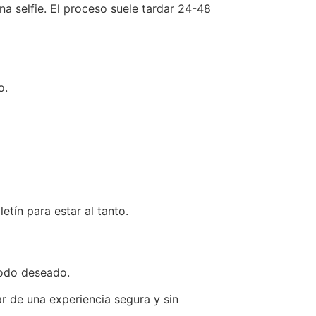
a selfie. El proceso suele tardar 24-48
o.
tín para estar al tanto.
íodo deseado.
ar de una experiencia segura y sin