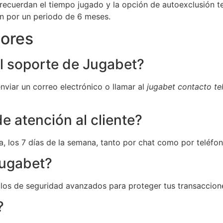
 recuerdan el tiempo jugado y la opción de autoexclusión t
ón por un periodo de 6 meses.
dores
l soporte de Jugabet?
enviar un correo electrónico o llamar al
jugabet contacto te
e atención al cliente?
ía, los 7 días de la semana, tanto por chat como por teléfon
Jugabet?
colos de seguridad avanzados para proteger tus transaccion
?