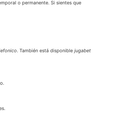
emporal o permanente. Si sientes que
lefonico
. También está disponible
jugabet
o.
es.