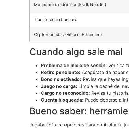
Monedero electrónico (Skrill, Neteller)
Transferencia bancaria
Criptomonedas (Bitcoin, Ethereum)
Cuando algo sale mal
Problema de inicio de sesión:
Verifica t
Retiro pendiente:
Asegúrate de haber c
Bono no activado:
Revisa que hayas ingr
Juego no carga:
Limpia la caché del nav
Cargo no reconocido:
Revisa tu histori
Cuenta bloqueada:
Puede deberse a inte
Bueno saber: herramie
Jugabet ofrece opciones para controlar tu ju