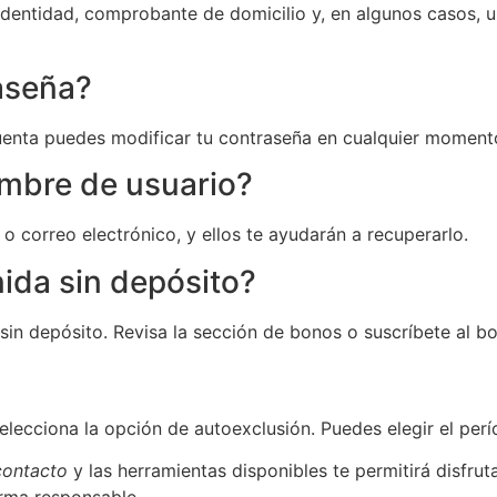
entidad, comprobante de domicilio y, en algunos casos, un
aseña?
cuenta puedes modificar tu contraseña en cualquier moment
ombre de usuario?
 o correo electrónico, y ellos te ayudarán a recuperarlo.
ida sin depósito?
 depósito. Revisa la sección de bonos o suscríbete al bole
selecciona la opción de autoexclusión. Puedes elegir el per
contacto
y las herramientas disponibles te permitirá disfrut