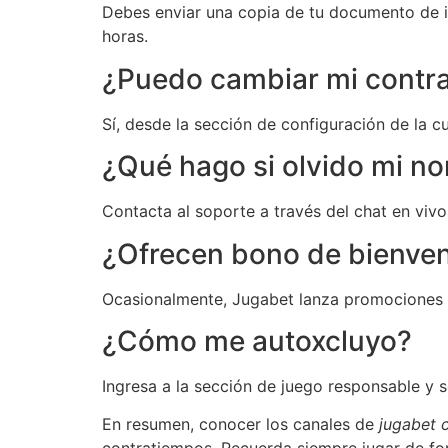
Debes enviar una copia de tu documento de id
horas.
¿Puedo cambiar mi contr
Sí, desde la sección de configuración de la 
¿Qué hago si olvido mi n
Contacta al soporte a través del chat en vivo
¿Ofrecen bono de bienven
Ocasionalmente, Jugabet lanza promociones sin
¿Cómo me autoxcluyo?
Ingresa a la sección de juego responsable y 
En resumen, conocer los canales de
jugabet 