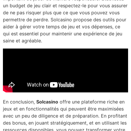
un budget de jeu clair et respectez-le pour vous assurer
de ne pas risquer plus que ce que vous pouvez vous
permettre de perdre. Solcasino propose des outils pour
aider à gérer votre temps de jeu et vos dépenses, ce
qui est essentiel pour maintenir une expérience de jeu
saine et agréable.
En conclusion,
Solcasino
offre une plateforme riche en
jeux et en fonctionnalités qui peuvent être maximisées
avec un peu de diligence et de préparation. En profitant
des bonus, en jouant stratégiquement, et en utilisant les
ressources disponibles, vous pouvez transformer votre