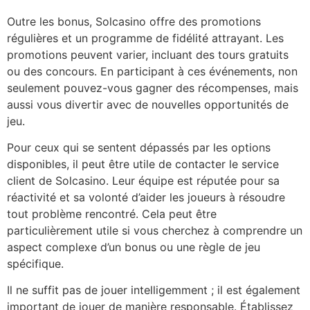
Outre les bonus, Solcasino offre des promotions
régulières et un programme de fidélité attrayant. Les
promotions peuvent varier, incluant des tours gratuits
ou des concours. En participant à ces événements, non
seulement pouvez-vous gagner des récompenses, mais
aussi vous divertir avec de nouvelles opportunités de
jeu.
Pour ceux qui se sentent dépassés par les options
disponibles, il peut être utile de contacter le service
client de Solcasino. Leur équipe est réputée pour sa
réactivité et sa volonté d’aider les joueurs à résoudre
tout problème rencontré. Cela peut être
particulièrement utile si vous cherchez à comprendre un
aspect complexe d’un bonus ou une règle de jeu
spécifique.
Il ne suffit pas de jouer intelligemment ; il est également
important de jouer de manière responsable. Établissez