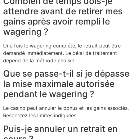
Combien de temps dois-je
attendre avant de retirer mes
gains après avoir rempli le
wagering ?
Une fois le wagering complété, le retrait peut être
demandé immédiatement. Le délai de traitement
dépend de la méthode choisie.
Que se passe-t-il si je dépasse
la mise maximale autorisée
pendant le wagering ?
Le casino peut annuler le bonus et les gains associés.
Respectez les limites indiquées.
Puis-je annuler un retrait en
cours ?