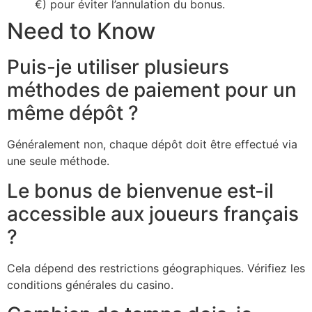
€) pour éviter l’annulation du bonus.
Need to Know
Puis-je utiliser plusieurs
méthodes de paiement pour un
même dépôt ?
Généralement non, chaque dépôt doit être effectué via
une seule méthode.
Le bonus de bienvenue est-il
accessible aux joueurs français
?
Cela dépend des restrictions géographiques. Vérifiez les
conditions générales du casino.