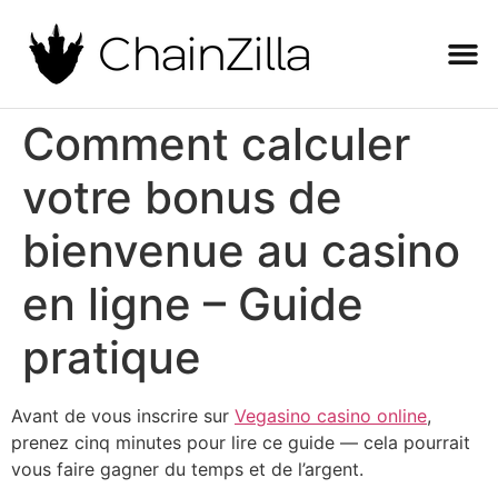
Comment calculer
votre bonus de
bienvenue au casino
en ligne – Guide
pratique
Avant de vous inscrire sur
Vegasino casino online
,
prenez cinq minutes pour lire ce guide — cela pourrait
vous faire gagner du temps et de l’argent.