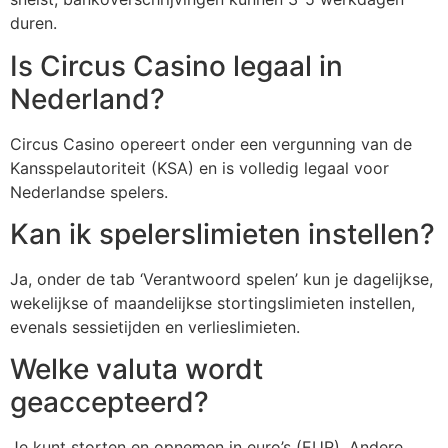
duren.
Is Circus Casino legaal in
Nederland?
Circus Casino opereert onder een vergunning van de
Kansspelautoriteit (KSA) en is volledig legaal voor
Nederlandse spelers.
Kan ik spelerslimieten instellen?
Ja, onder de tab ‘Verantwoord spelen’ kun je dagelijkse,
wekelijkse of maandelijkse stortingslimieten instellen,
evenals sessietijden en verlieslimieten.
Welke valuta wordt
geaccepteerd?
Je kunt storten en opnemen in euro’s (EUR). Andere