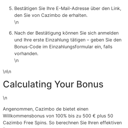
Bestätigen Sie Ihre E-Mail-Adresse über den Link,
den Sie von Cazimbo de erhalten.
\n
Nach der Bestätigung können Sie sich anmelden
und Ihre erste Einzahlung tätigen – geben Sie den
Bonus-Code im Einzahlungsformular ein, falls
vorhanden.
\n
\n\n
Calculating Your Bonus
\n
Angenommen, Cazimbo de bietet einen
Willkommensbonus von 100% bis zu 500 € plus 50
Cazimbo Free Spins. So berechnen Sie Ihren effektiven