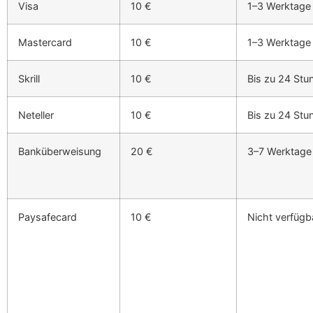
Visa
10 €
1–3 Werktage
Mastercard
10 €
1–3 Werktage
Skrill
10 €
Bis zu 24 Stu
Neteller
10 €
Bis zu 24 Stu
Banküberweisung
20 €
3–7 Werktage
Paysafecard
10 €
Nicht verfügb