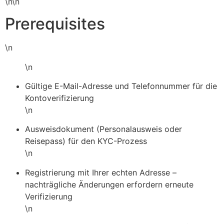
\n\n
Prerequisites
\n
\n
Gültige E-Mail-Adresse und Telefonnummer für die
Kontoverifizierung
\n
Ausweisdokument (Personalausweis oder
Reisepass) für den KYC-Prozess
\n
Registrierung mit Ihrer echten Adresse –
nachträgliche Änderungen erfordern erneute
Verifizierung
\n