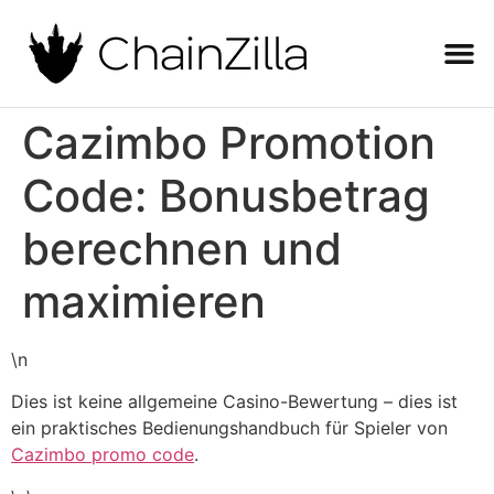
Cazimbo Promotion
Code: Bonusbetrag
berechnen und
maximieren
\n
Dies ist keine allgemeine Casino-Bewertung – dies ist
ein praktisches Bedienungshandbuch für Spieler von
Cazimbo promo code
.