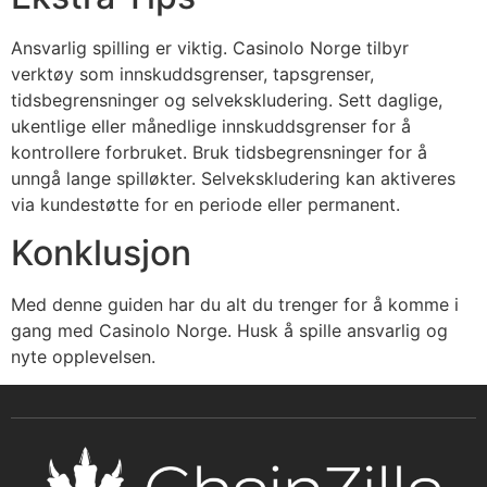
Ansvarlig spilling er viktig. Casinolo Norge tilbyr
verktøy som innskuddsgrenser, tapsgrenser,
tidsbegrensninger og selvekskludering. Sett daglige,
ukentlige eller månedlige innskuddsgrenser for å
kontrollere forbruket. Bruk tidsbegrensninger for å
unngå lange spilløkter. Selvekskludering kan aktiveres
via kundestøtte for en periode eller permanent.
Konklusjon
Med denne guiden har du alt du trenger for å komme i
gang med Casinolo Norge. Husk å spille ansvarlig og
nyte opplevelsen.