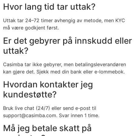
Hvor lang tid tar uttak?
Uttak tar 24–72 timer avhengig av metode, men KYC
må være godkjent først.
Er det gebyrer på innskudd eller
uttak?
Casimba tar ikke gebyrer, men betalingsleverandøren
kan gjøre det. Sjekk med din bank eller e-lommebok.
Hvordan kontakter jeg
kundestøtte?
Bruk live chat (24/7) eller send e-post til
support@casimba.com. Svar innen 1 time.
Må jeg betale skatt på