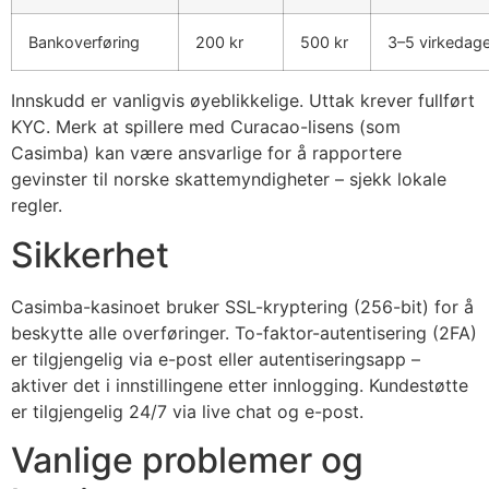
Bankoverføring
200 kr
500 kr
3–5 virkedage
Innskudd er vanligvis øyeblikkelige. Uttak krever fullført
KYC. Merk at spillere med Curacao-lisens (som
Casimba) kan være ansvarlige for å rapportere
gevinster til norske skattemyndigheter – sjekk lokale
regler.
Sikkerhet
Casimba-kasinoet bruker SSL-kryptering (256-bit) for å
beskytte alle overføringer. To-faktor-autentisering (2FA)
er tilgjengelig via e-post eller autentiseringsapp –
aktiver det i innstillingene etter innlogging. Kundestøtte
er tilgjengelig 24/7 via live chat og e-post.
Vanlige problemer og