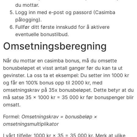
du mottar.
Logg inn med e-post og passord (Casimba
pålogging).
Fullfør ditt første innskudd for å aktivere
eventuelle bonustilbud.
Omsetningsberegning
Når du mottar en casimba bonus, må du omsette
bonusbeløpet et visst antall ganger før du kan ta ut
gevinster. La oss ta et eksempel: Du setter inn 1000 kr
og får en 100% bonus opp til 2000 kr, med
omsetningskrav på 35x bonusbeløpet. Dette betyr at du
må satse 35 × 1000 kr = 35 000 kr før bonuspenger blir
omsatt.
Formel:
Omsetningskrav = bonusbeløp ×
omsetningsmultiplikator
I vårt tilfelle: 1000 kr × 35 = 35 000 kr. Merk at ulike