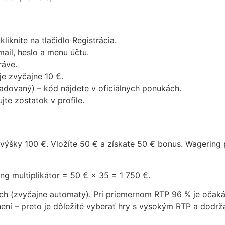
kliknite na tlačidlo Registrácia.
mail, heslo a menu účtu.
ráve.
je zvyčajne 10 €.
žadovaný) – kód nájdete v oficiálnych ponukách.
jte zostatok v profile.
výšky 100 €. Vložíte 50 € a získate 50 € bonus. Wagerin
 multiplikátor = 50 € × 35 = 1 750 €.
ách (zvyčajne automaty). Pri priemernom RTP 96 % je očaká
plnení – preto je dôležité vyberať hry s vysokým RTP a dodrža