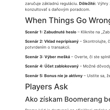
zaručuje základnú reguláciu.
Dôležité:
Výhry 
konzultovať s daňovým poradcom.
When Things Go Wron
Scenár 1: Zabudnuté heslo
– Kliknite na „Zab
Scenár 2: Vklad nepripísaný
– Skontrolujte, 
potvrdením o transakcii.
Scenár 3: Výber mešká
– Overte, či ste spln
Scenár 4: Účet zablokovaný
– Možné dôvody: 
Scenár 5: Bonus nie je aktívny
– Uistite sa, 
Players Ask
Ako získam Boomerang b