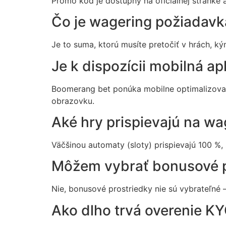
Promo kód je dostupný na oficiálnej stránke a
Čo je wagering požiadavk
Je to suma, ktorú musíte pretočiť v hrách, k
Je k dispozícii mobilná ap
Boomerang bet ponúka mobilne optimalizovan
obrazovku.
Aké hry prispievajú na wa
Väčšinou automaty (sloty) prispievajú 100 %, 
Môžem vybrať bonusové 
Nie, bonusové prostriedky nie sú vybrateľné 
Ako dlho trvá overenie K