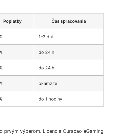
Poplatky
Čas spracovania
 %
1–3 dni
 %
do 24 h
 %
do 24 h
 %
okamžite
 %
do 1 hodiny
pred prvým výberom. Licencia Curacao eGaming