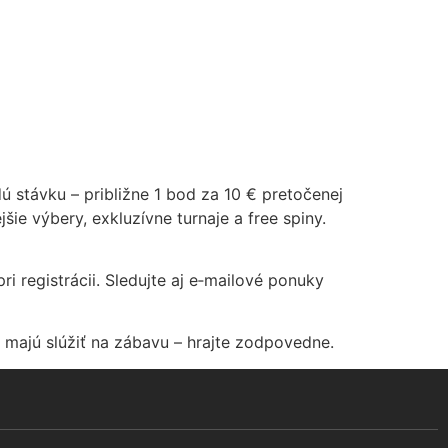
ú stávku – približne 1 bod za 10 € pretočenej
e výbery, exkluzívne turnaje a free spiny.
registrácii. Sledujte aj e‑mailové ponuky
 majú slúžiť na zábavu – hrajte zodpovedne.