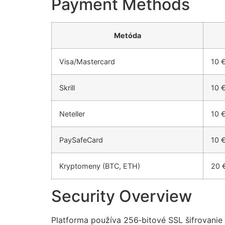
Payment Methods
Metóda
Visa/Mastercard
10 
Skrill
10 
Neteller
10 
PaySafeCard
10 
Kryptomeny (BTC, ETH)
20 
Security Overview
Platforma používa 256‑bitové SSL šifrovanie