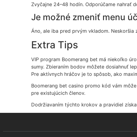
Zvyčajne 24–48 hodín. Odporúčame nahrať dok
Je možné zmeniť menu úč
Áno, ale iba pred prvým vkladom. Neskoršia 
Extra Tips
VIP program Boomerang bet má niekoľko úrovní
sumy. Zbieraním bodov môžete dosiahnuť lepši
Pre aktívnych hráčov je to spôsob, ako maxi
Boomerang bet casino promo kód vám môže otv
pre existujúcich členov.
Dodržiavaním týchto krokov a pravidiel získ