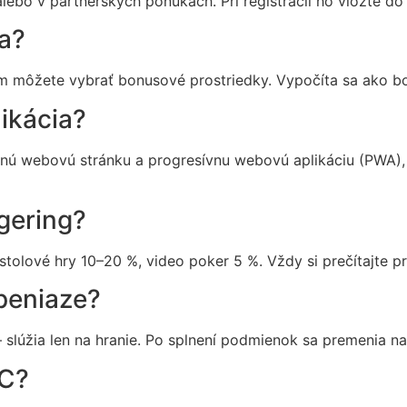
lebo v partnerských ponukách. Pri registrácii ho vložte do
a?
ým môžete vybrať bonusové prostriedky. Vypočíta sa ako bo
likácia?
ú webovú stránku a progresívnu webovú aplikáciu (PWA),
gering?
stolové hry 10–20 %, video poker 5 %. Vždy si prečítajte p
peniaze?
– slúžia len na hranie. Po splnení podmienok sa premenia n
YC?