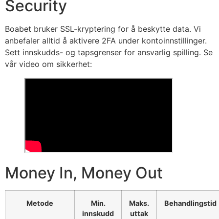
Security
Boabet bruker SSL-kryptering for å beskytte data. Vi
anbefaler alltid å aktivere 2FA under kontoinnstillinger.
Sett innskudds- og tapsgrenser for ansvarlig spilling. Se
vår video om sikkerhet:
Money In, Money Out
Metode
Min.
Maks.
Behandlingstid
innskudd
uttak