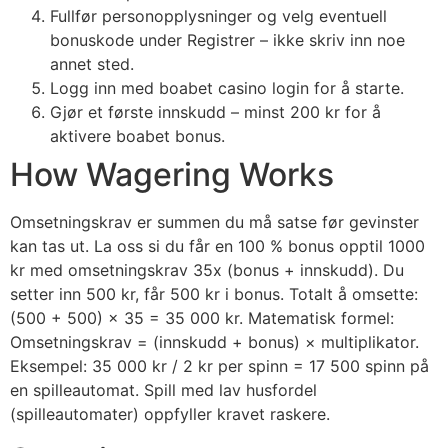
Fullfør personopplysninger og velg eventuell
bonuskode under Registrer – ikke skriv inn noe
annet sted.
Logg inn med boabet casino login for å starte.
Gjør et første innskudd – minst 200 kr for å
aktivere boabet bonus.
How Wagering Works
Omsetningskrav er summen du må satse før gevinster
kan tas ut. La oss si du får en 100 % bonus opptil 1000
kr med omsetningskrav 35x (bonus + innskudd). Du
setter inn 500 kr, får 500 kr i bonus. Totalt å omsette:
(500 + 500) × 35 = 35 000 kr. Matematisk formel:
Omsetningskrav = (innskudd + bonus) × multiplikator.
Eksempel: 35 000 kr / 2 kr per spinn = 17 500 spinn på
en spilleautomat. Spill med lav husfordel
(spilleautomater) oppfyller kravet raskere.