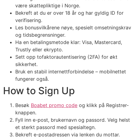
være skattepliktige i Norge.
Bekreft at du er over 18 år og har gyldig ID for
verifisering.
Les bonusvilkårene nøye, spesielt omsetningskrav
og tidsbegrensninger.
Ha en betalingsmetode klar: Visa, Mastercard,
Trustly eller ekrypto.
Sett opp tofaktorautentisering (2FA) for økt
sikkerhet.
Bruk en stabil internettforbindelse – mobilnettet
fungerer også.
How to Sign Up
Besøk
Boabet promo code
og klikk på Registrer-
knappen.
Fyll inn e-post, brukernavn og passord. Velg helst
et sterkt passord med spesialtegn.
Bekreft e-postadressen via lenken du mottar.