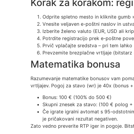
Korak za korakom: regi
Odprite spletno mesto in kliknite gumb »
Vnesite veljaven e-poštni naslov in ustv
Izberite želeno valuto (EUR, USD ali krip
Potrdite registracijo prek e-poštne pov
Prvič vplačajte sredstva – pri tem lahk
Prevzemite brezplačne vrtljaje (bitstarz
Matematika bonusa
Razumevanje matematike bonusov vam pomaga 
vrtljajev. Pogoj za stavo (wr) je 40x (bonus 
Bonus: 100 € (100% do 500 €)
Skupni znesek za stavo: (100 € polog 
Če igrate igralni avtomat s 95-odstotni
je pričakovani rezultat negativen.
Zato vedno preverite RTP iger in pogoje. Bits