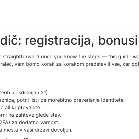
ič: registracija, bonusi 
s straightforward once you know the steps — this guide wal
n igralec, vam bomo korak za korakom predstavili vse, kar po
erih jurisdikcijah 21).
nica, potni list) za morebitno preverjanje identitete.
e ali kriptovalute.
rni na zahteve glede stav.
2FA) za dodatno varnost.
a mesta v vaši državi dovoljen.