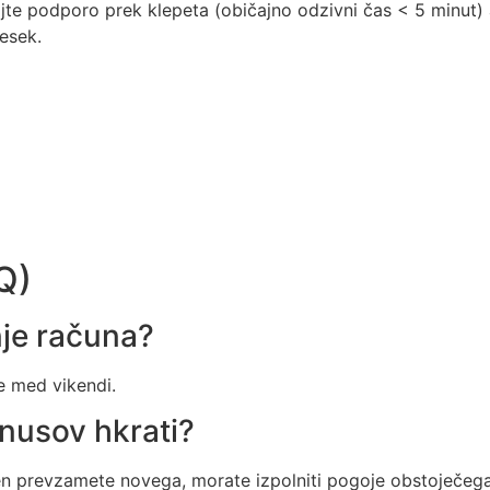
jte podporo prek klepeta (običajno odzivni čas < 5 minut)
nesek.
Q)
nje računa?
je med vikendi.
nusov hkrati?
en prevzamete novega, morate izpolniti pogoje obstoječega