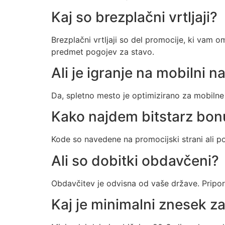
Kaj so brezplačni vrtljaji?
Brezplačni vrtljaji so del promocije, ki vam 
predmet pogojev za stavo.
Ali je igranje na mobilni 
Da, spletno mesto je optimizirano za mobilne 
Kako najdem bitstarz bo
Kode so navedene na promocijski strani ali pos
Ali so dobitki obdavčeni?
Obdavčitev je odvisna od vaše države. Prip
Kaj je minimalni znesek z