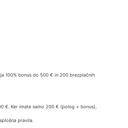
ja 100% bonus do 500 € in 200 brezplačnih
400 €. Ker imate samo 200 € (polog + bonus),
splošna pravila.