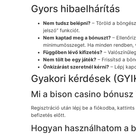
Gyors hibaelhárítás
Nem tudsz belépni?
– Töröld a böngésző
jelszó” funkciót.
Nem kaptad meg a bónuszt?
– Ellenőri
minimumösszeget. Ha minden rendben, ve
Függőben lévő kifizetés?
– Valószínűle
Nem tölt be egy játék?
– Frissítsd a bö
Önkizárást szeretnél kérni?
– Lépj kapc
Gyakori kérdések (GYI
Mi a bison casino bónusz
Regisztráció után lépj be a fiókodba, kattint
befizetés előtt.
Hogyan használhatom a b