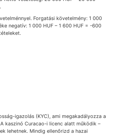
.
vetelménnyel. Forgatási követelmény: 1 000
éke negatív: 1 000 HUF – 1 600 HUF = -600
ételeket.
onosság-igazolás (KYC), ami megakadályozza a
 A kaszinó Curacao-i licenc alatt működik –
k lehetnek. Mindig ellenőrizd a hazai