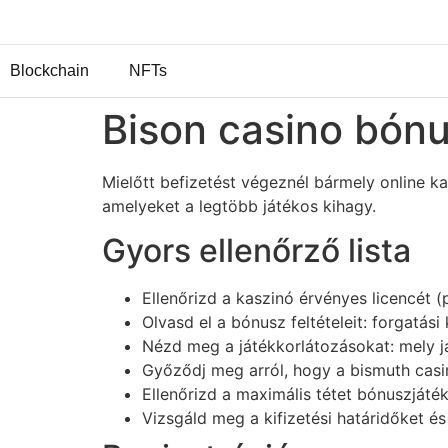
Blockchain
NFTs
Bison casino bónu
Mielőtt befizetést végeznél bármely online ka
amelyeket a legtöbb játékos kihagy.
Gyors ellenőrző lista
Ellenőrizd a kaszinó érvényes licencét (
Olvasd el a bónusz feltételeit: forgatási 
Nézd meg a játékkorlátozásokat: mely j
Győződj meg arról, hogy a bismuth casi
Ellenőrizd a maximális tétet bónuszját
Vizsgáld meg a kifizetési határidőket és