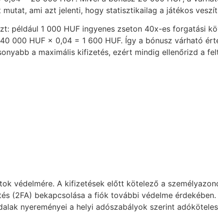
tat, ami azt jelenti, hogy statisztikailag a játékos veszít
t: például 1 000 HUF ingyenes zseton 40x-es forgatási kö
40 000 HUF × 0,04 = 1 600 HUF. Így a bónusz várható ért
nyabb a maximális kifizetés, ezért mindig ellenőrizd a felt
datok védelmére. A kifizetések előtt kötelező a személyaz
sítés (2FA) bekapcsolása a fiók további védelme érdekében.
ldalak nyereményei a helyi adószabályok szerint adókötelese