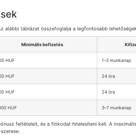
ések
Az alábbi táblázat összefoglalja a legfontosabb lehetőségek
Minimális befizetés
Kifiz
00 HUF
1–3 munkanap
00 HUF
24 óra
00 HUF
24 óra
000 HUF
3–7 munkanap
 bónusz feltételeit, és a fiókodat hitelesíteni kell. A maximá
szerese.