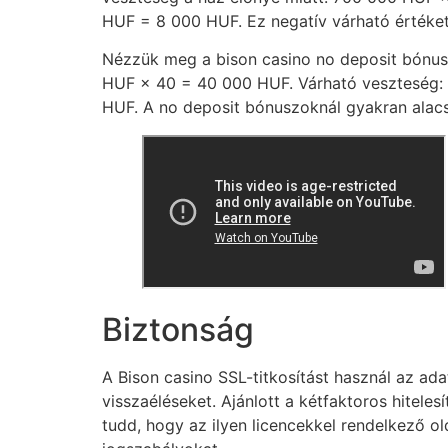
HUF = 8 000 HUF. Ez negatív várható értéket mu
Nézzük meg a bison casino no deposit bónusz
HUF × 40 = 40 000 HUF. Várható veszteség: 
HUF. A no deposit bónuszoknál gyakran alacso
Biztonság
A Bison casino SSL-titkosítást használ az a
visszaéléseket. Ajánlott a kétfaktoros hitele
tudd, hogy az ilyen licencekkel rendelkező o