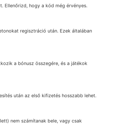
t. Ellenőrizd, hogy a kód még érvényes.
tonokat regisztráció után. Ezek általában
tkozik a bónusz összegére, és a játékok
ítés után az első kifizetés hosszabb lehet.
lett) nem számítanak bele, vagy csak