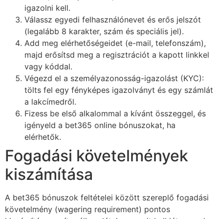
igazolni kell.
Válassz egyedi felhasználónevet és erős jelszót
(legalább 8 karakter, szám és speciális jel).
Add meg elérhetőségeidet (e-mail, telefonszám),
majd erősítsd meg a regisztrációt a kapott linkkel
vagy kóddal.
Végezd el a személyazonosság-igazolást (KYC):
tölts fel egy fényképes igazolványt és egy számlát
a lakcímedről.
Fizess be első alkalommal a kívánt összeggel, és
igényeld a bet365 online bónuszokat, ha
elérhetők.
Fogadási követelmények
kiszámítása
A bet365 bónuszok feltételei között szereplő fogadási
követelmény (wagering requirement) pontos