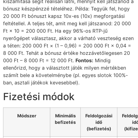
kiszámítása segít reálisan látni, mennyit kell játszanod a
bónusz készpénzzé tételéhez. Példa: Tegyük fel, hogy
20 000 Ft bónuszt kapsz 10x-es (10x) megforgatási
feltétellel. A teljes tét, amit meg kell játszanod: 20 000
Ft × 10 = 200 000 Ft. Ha egy 96%-os RTP-jű
nyerőgépet választasz, akkor a várható veszteség ezen
a téten: 200 000 Ft × (1 – 0,96) = 200 000 Ft × 0,04 =
8 000 Ft. Tehát a bónusz értéke hozzávetőlegesen 20
000 Ft – 8 000 Ft = 12 000 Ft.
Fontos:
Mindig
ellenőrizd, hogy a választott játék milyen mértékben
számít bele a követelménybe (pl. egyes slotok 100%-
ban, asztali játékok kevesebbel).
Fizetési módok
Módszer
Minimális
Feldolgozási
Feldolg
befizetés
idő
id
(befizetés)
(kifiz