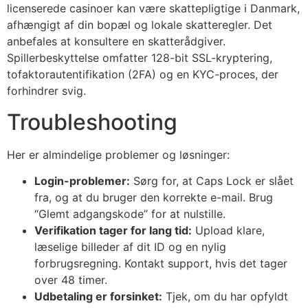
licenserede casinoer kan være skattepligtige i Danmark,
afhængigt af din bopæl og lokale skatteregler. Det
anbefales at konsultere en skatterådgiver.
Spillerbeskyttelse omfatter 128-bit SSL-kryptering,
tofaktorautentifikation (2FA) og en KYC-proces, der
forhindrer svig.
Troubleshooting
Her er almindelige problemer og løsninger:
Login-problemer:
Sørg for, at Caps Lock er slået
fra, og at du bruger den korrekte e-mail. Brug
“Glemt adgangskode” for at nulstille.
Verifikation tager for lang tid:
Upload klare,
læselige billeder af dit ID og en nylig
forbrugsregning. Kontakt support, hvis det tager
over 48 timer.
Udbetaling er forsinket:
Tjek, om du har opfyldt