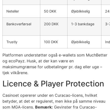
Neteller
50 DKK
Øjeblikkelig
24
Bankoverførsel
200 DKK
1-3 bankdage
3-
Trustly
100 DKK
Øjeblikkelig
Ind
Platformen understøtter også e-wallets som MuchBetter
og ecoPayz. Husk, at der kan være en
maksimumgrænse for udbetalinger pr. dag eller uge –
tjek vilkårene.
Licence & Player Protection
Casinoet opererer under en Curacao-licens, hvilket
betyder, at det er reguleret, men ikke på samme niveau
som MGA-licens.
Bemærk:
Gevinster fra Curacao-