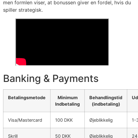
men formlen viser, at bonussen giver en fordel, hvis du
spiller strategisk.
Banking & Payments
Betalingsmetode
Minimum
Behandlingstid
Ud
Indbetaling
(indbetaling)
Visa/Mastercard
100 DKK
Øjeblikkelig
1-
Skrill
50 DKK
Øjeblikkelig
24