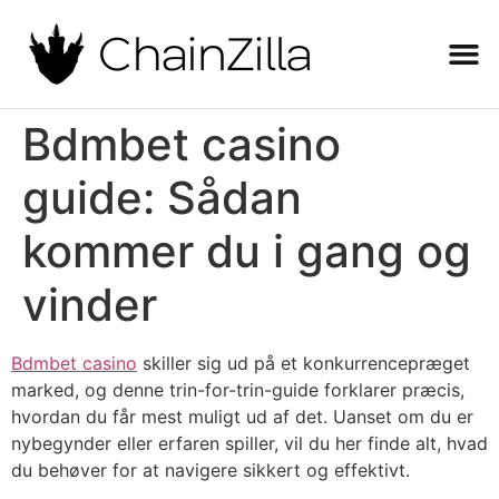
Bdmbet casino
guide: Sådan
kommer du i gang og
vinder
Bdmbet casino
skiller sig ud på et konkurrencepræget
marked, og denne trin-for-trin-guide forklarer præcis,
hvordan du får mest muligt ud af det. Uanset om du er
nybegynder eller erfaren spiller, vil du her finde alt, hvad
du behøver for at navigere sikkert og effektivt.