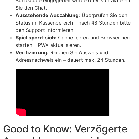
Bonuscode eingegeben wurde oder kontaktieren
Sie den Chat.
Ausstehende Auszahlung:
Überprüfen Sie den
Status im Kassenbereich – nach 48 Stunden bitte
den Support informieren.
Spiel sperrt sich:
Cache leeren und Browser neu
starten – PWA aktualisieren.
Verifizierung:
Reichen Sie Ausweis und
Adressnachweis ein – dauert max. 24 Stunden.
Good to Know: Verzögerte