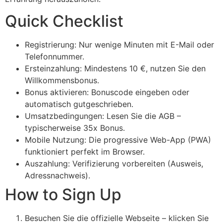
Quick Checklist
Registrierung: Nur wenige Minuten mit E-Mail oder
Telefonnummer.
Ersteinzahlung: Mindestens 10 €, nutzen Sie den
Willkommensbonus.
Bonus aktivieren: Bonuscode eingeben oder
automatisch gutgeschrieben.
Umsatzbedingungen: Lesen Sie die AGB –
typischerweise 35x Bonus.
Mobile Nutzung: Die progressive Web-App (PWA)
funktioniert perfekt im Browser.
Auszahlung: Verifizierung vorbereiten (Ausweis,
Adressnachweis).
How to Sign Up
Besuchen Sie die offizielle Webseite – klicken Sie