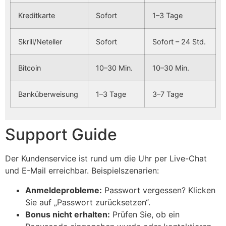
Kreditkarte
Sofort
1–3 Tage
Skrill/Neteller
Sofort
Sofort – 24 Std.
Bitcoin
10–30 Min.
10–30 Min.
Banküberweisung
1–3 Tage
3–7 Tage
Support Guide
Der Kundenservice ist rund um die Uhr per Live-Chat
und E-Mail erreichbar. Beispielszenarien:
Anmeldeprobleme:
Passwort vergessen? Klicken
Sie auf „Passwort zurücksetzen“.
Bonus nicht erhalten:
Prüfen Sie, ob ein