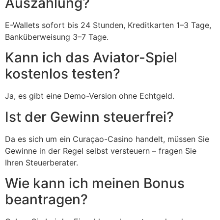
Auszahlung?
E-Wallets sofort bis 24 Stunden, Kreditkarten 1–3 Tage,
Banküberweisung 3–7 Tage.
Kann ich das Aviator-Spiel
kostenlos testen?
Ja, es gibt eine Demo-Version ohne Echtgeld.
Ist der Gewinn steuerfrei?
Da es sich um ein Curaçao-Casino handelt, müssen Sie
Gewinne in der Regel selbst versteuern – fragen Sie
Ihren Steuerberater.
Wie kann ich meinen Bonus
beantragen?