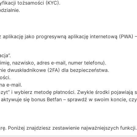
fikacji tożsamości (KYC).
dzialnie.
z aplikację jako progresywną aplikację internetową (PWA) 
cja”.
mię, nazwisko, adres e-mail, numer telefonu).
ianie dwuskładnikowe (2FA) dla bezpieczeństwa.
ości.
na e-mail.
yt” i wybierz metodę płatności. Zwykle środki pojawiają s
aktywuje się bonus Betfan – sprawdź w swoim koncie, czy
grę. Poniżej znajdziesz zestawienie najważniejszych funkcji.