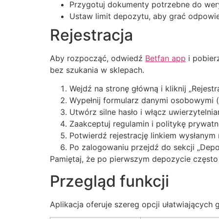
Przygotuj dokumenty potrzebne do wery
Ustaw limit depozytu, aby grać odpowie
Rejestracja
Aby rozpocząć, odwiedź
Betfan app
i pobier
bez szukania w sklepach.
Wejdź na stronę główną i kliknij „Rejestra
Wypełnij formularz danymi osobowymi (i
Utwórz silne hasło i włącz uwierzyteln
Zaakceptuj regulamin i politykę prywatn
Potwierdź rejestrację linkiem wysłanym 
Po zalogowaniu przejdź do sekcji „Depoz
Pamiętaj, że po pierwszym depozycie często 
Przegląd funkcji
Aplikacja oferuje szereg opcji ułatwiających 