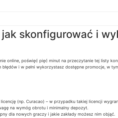
– jak skonfigurować i w
e online, poświęć pięć minut na przeczytanie tej listy kon
ch błędów i w pełni wykorzystasz dostępne promocje, w tym
 licencję (np. Curacao) – w przypadku takiej licencji wy
wagę na wymóg obrotu i minimalny depozyt.
ępny dla nowych graczy i jakie zakłady możesz nim objąć.