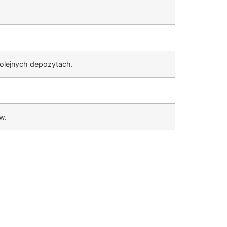
kolejnych depozytach.
w.