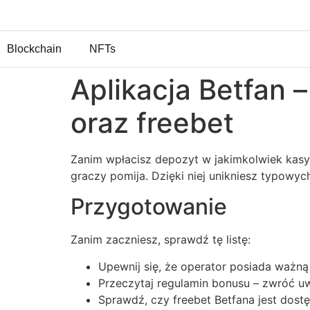
Blockchain
NFTs
Aplikacja Betfan 
oraz freebet
Zanim wpłacisz depozyt w jakimkolwiek kasyni
graczy pomija. Dzięki niej unikniesz typowy
Przygotowanie
Zanim zaczniesz, sprawdź tę listę:
Upewnij się, że operator posiada ważną
Przeczytaj regulamin bonusu – zwróć u
Sprawdź, czy freebet Betfana jest dost