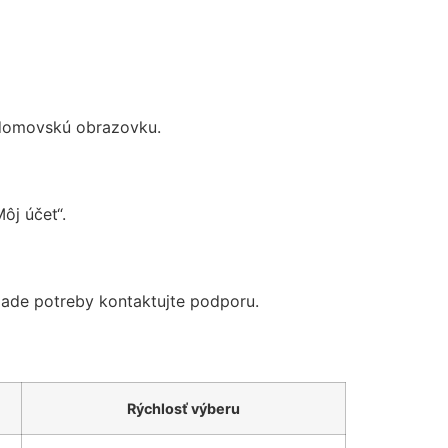
a domovskú obrazovku.
ôj účet“.
ípade potreby kontaktujte podporu.
Rýchlosť výberu