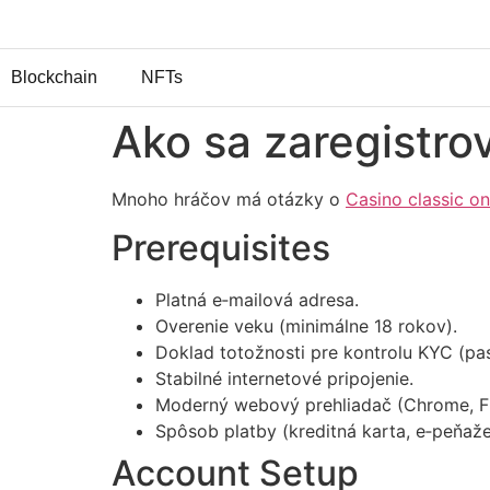
Blockchain
NFTs
Ako sa zaregistrov
Mnoho hráčov má otázky o
Casino classic on
Prerequisites
Platná e‑mailová adresa.
Overenie veku (minimálne 18 rokov).
Doklad totožnosti pre kontrolu KYC (pa
Stabilné internetové pripojenie.
Moderný webový prehliadač (Chrome, Fire
Spôsob platby (kreditná karta, e‑peňaž
Account Setup