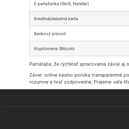
E‑peňaženka (Skrill, Neteller)
Kreditná/debetná karta
Bankový prevod
Kryptomena (Bitcoin)
Pamätajte, že rýchlosť spracovania závisí aj 
Záver: online kasíno ponúka transparentné p
rozumne a hrať zodpovedne. Prajeme veľa šťa