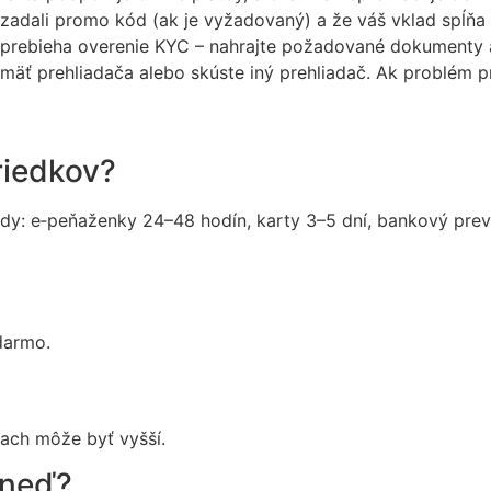
e zadali promo kód (ak je vyžadovaný) a že váš vklad spĺň
rebieha overenie KYC – nahrajte požadované dokumenty a
ť prehliadača alebo skúste iný prehliadač. Ak problém pr
riedkov?
ódy: e‑peňaženky 24–48 hodín, karty 3–5 dní, bankový pre
darmo.
dach môže byť vyšší.
hneď?