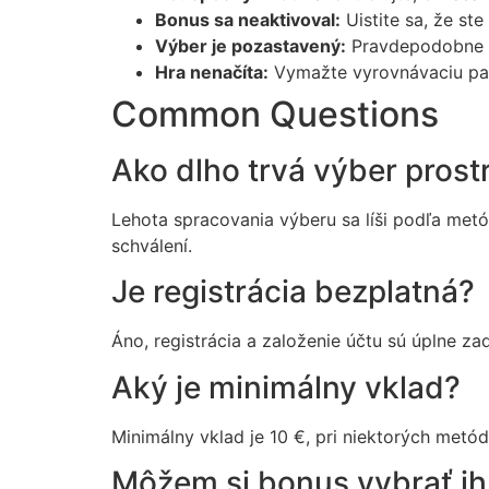
Bonus sa neaktivoval:
Uistite sa, že st
Výber je pozastavený:
Pravdepodobne p
Hra nenačíta:
Vymažte vyrovnávaciu pamä
Common Questions
Ako dlho trvá výber prost
Lehota spracovania výberu sa líši podľa met
schválení.
Je registrácia bezplatná?
Áno, registrácia a založenie účtu sú úplne za
Aký je minimálny vklad?
Minimálny vklad je 10 €, pri niektorých metó
Môžem si bonus vybrať i