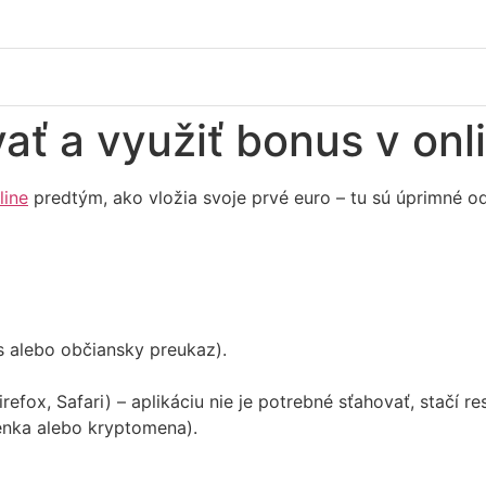
ať a využiť bonus v onl
line
predtým, ako vložia svoje prvé euro – tu sú úprimné 
s alebo občiansky preukaz).
fox, Safari) – aplikáciu nie je potrebné sťahovať, stačí re
enka alebo kryptomena).