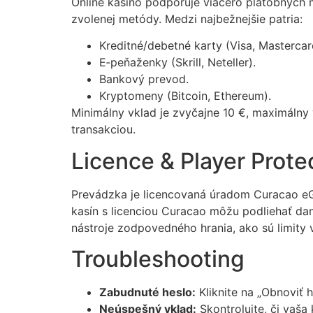
Online kasíno podporuje viacero platobných m
zvolenej metódy. Medzi najbežnejšie patria:
Kreditné/debetné karty (Visa, Mastercar
E‑peňaženky (Skrill, Neteller).
Bankový prevod.
Kryptomeny (Bitcoin, Ethereum).
Minimálny vklad je zvyčajne 10 €, maximálny
transakciou.
Licence & Player Prote
Prevádzka je licencovaná úradom Curacao eGa
kasín s licenciou Curacao môžu podliehať da
nástroje zodpovedného hrania, ako sú limity 
Troubleshooting
Zabudnuté heslo:
Kliknite na „Obnoviť 
Neúspešný vklad:
Skontrolujte, či vaša