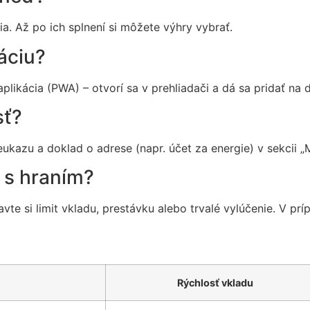
a. Až po ich splnení si môžete výhry vybrať.
áciu?
plikácia (PWA) – otvorí sa v prehliadači a dá sa pridať n
sť?
kazu a doklad o adrese (napr. účet za energie) v sekcii „M
 s hraním?
te si limit vkladu, prestávku alebo trvalé vylúčenie. V pr
Rýchlosť vkladu