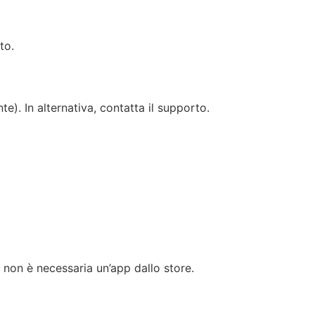
to.
). In alternativa, contatta il supporto.
 non è necessaria un’app dallo store.