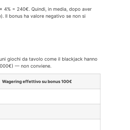
 × 4% = 240€. Quindi, in media, dopo aver
. Il bonus ha valore negativo se non si
cuni giochi da tavolo come il blackjack hanno
0.000€) — non conviene.
Wagering effettivo su bonus 100€