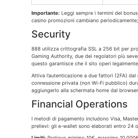
Importante:
Leggi sempre i termini del bonus 
casino promozioni cambiano periodicamente; 
Security
888 utilizza crittografia SSL a 256 bit per pr
Gaming Authority, due dei regolatori più seve
questo garantisce che il sito operi legalmente i
Attiva l’autenticazione a due fattori (2FA) da
connessione privata (non Wi-Fi pubblico) duran
aggiungerlo alla schermata home dal browser
Financial Operations
I metodi di pagamento includono Visa, Mastercar
prelievi: gli e-wallet sono elaborati entro 24 or
Limiti:
Prelievo minimo 10€, massimo 10.000€ al