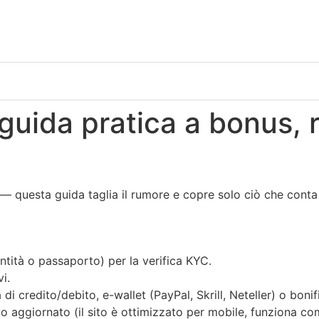
 guida pratica a bonus, 
 — questa guida taglia il rumore e copre solo ciò che conta
ntità o passaporto) per la verifica KYC.
i.
 credito/debito, e-wallet (PayPal, Skrill, Neteller) o bonif
vo aggiornato (il sito è ottimizzato per mobile, funziona 