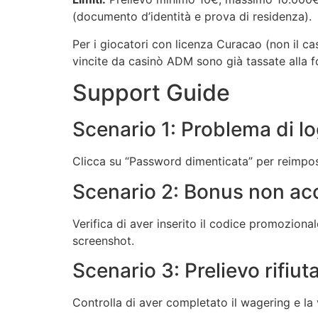
(documento d’identità e prova di residenza).
Per i giocatori con licenza Curacao (non il cas
vincite da casinò ADM sono già tassate alla fo
Support Guide
Scenario 1: Problema di lo
Clicca su “Password dimenticata” per reimpost
Scenario 2: Bonus non ac
Verifica di aver inserito il codice promoziona
screenshot.
Scenario 3: Prelievo rifiut
Controlla di aver completato il wagering e la 