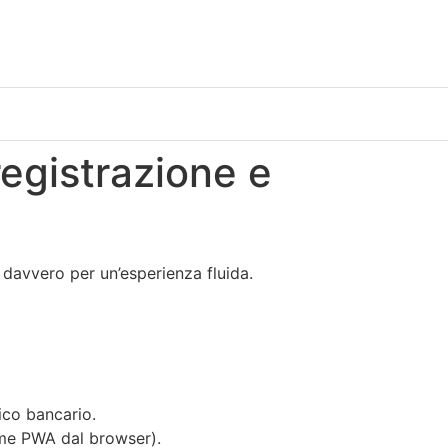
registrazione e
 davvero per un’esperienza fluida.
ico bancario.
come PWA dal browser).