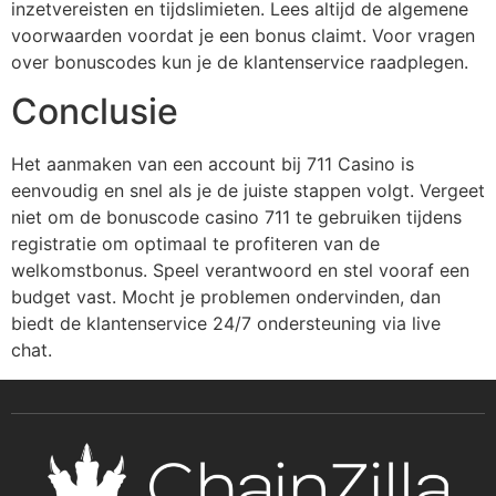
inzetvereisten en tijdslimieten. Lees altijd de algemene
voorwaarden voordat je een bonus claimt. Voor vragen
over bonuscodes kun je de klantenservice raadplegen.
Conclusie
Het aanmaken van een account bij 711 Casino is
eenvoudig en snel als je de juiste stappen volgt. Vergeet
niet om de bonuscode casino 711 te gebruiken tijdens
registratie om optimaal te profiteren van de
welkomstbonus. Speel verantwoord en stel vooraf een
budget vast. Mocht je problemen ondervinden, dan
biedt de klantenservice 24/7 ondersteuning via live
chat.