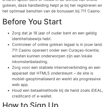
gokken, deze handleiding helpt je bij het registreren en
het optimaal benutten van de bonussen bij 711 Casino.
Before You Start
Zorg dat je 18 jaar of ouder bent en een geldig
identiteitsbewijs hebt.
Controleer of online gokken legaal is in jouw land.
711 Casino opereert onder een Curaçao-licentie;
winsten kunnen onderworpen zijn aan lokale
inkomstenbelasting.
Zorg voor een stabiele internetverbinding en een
apparaat dat HTML5 ondersteunt – de site is
mobiel-geoptimaliseerd en werkt als progressive
web app.
Houd een betaalmethode bij de hand zoals iDEAL,
creditcard of e-wallet.
How to Sign Up