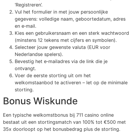
‘Registreren’.
Vul het formulier in met jouw persoonlijke
gegevens: volledige naam, geboortedatum, adres
en e‑mail.
Kies een gebruikersnaam en een sterk wachtwoord
(minstens 12 tekens met cijfers en symbolen).
Selecteer jouw gewenste valuta (EUR voor
Nederlandse spelers).
Bevestig het e‑mailadres via de link die je
ontvangt.
Voer de eerste storting uit om het
welkomstaanbod te activeren – let op de minimale
storting.
Bonus Wiskunde
Een typische welkomstbonus bij 711 casino online
bestaat uit een stortingsmatch van 100% tot €500 met
35x doorloopt op het bonusbedrag plus de storting.