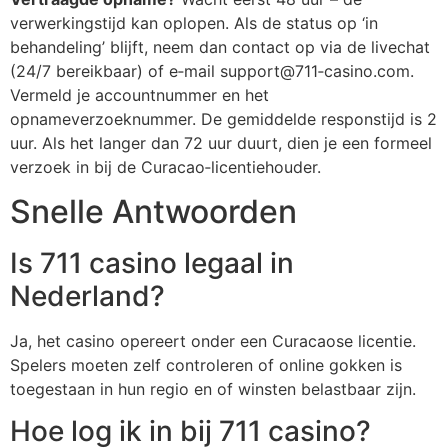
verwerkingstijd kan oplopen. Als de status op ‘in
behandeling’ blijft, neem dan contact op via de livechat
(24/7 bereikbaar) of e‑mail support@711‐casino.com.
Vermeld je accountnummer en het
opnameverzoeknummer. De gemiddelde responstijd is 2
uur. Als het langer dan 72 uur duurt, dien je een formeel
verzoek in bij de Curacao‑licentiehouder.
Snelle Antwoorden
Is 711 casino legaal in
Nederland?
Ja, het casino opereert onder een Curacaose licentie.
Spelers moeten zelf controleren of online gokken is
toegestaan in hun regio en of winsten belastbaar zijn.
Hoe log ik in bij 711 casino?