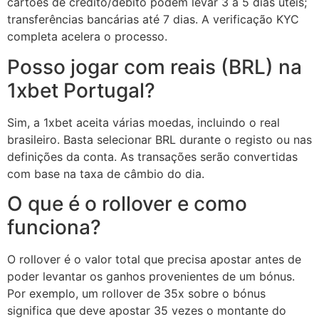
cartões de crédito/débito podem levar 3 a 5 dias úteis;
transferências bancárias até 7 dias. A verificação KYC
completa acelera o processo.
Posso jogar com reais (BRL) na
1xbet Portugal?
Sim, a 1xbet aceita várias moedas, incluindo o real
brasileiro. Basta selecionar BRL durante o registo ou nas
definições da conta. As transações serão convertidas
com base na taxa de câmbio do dia.
O que é o rollover e como
funciona?
O rollover é o valor total que precisa apostar antes de
poder levantar os ganhos provenientes de um bónus.
Por exemplo, um rollover de 35x sobre o bónus
significa que deve apostar 35 vezes o montante do