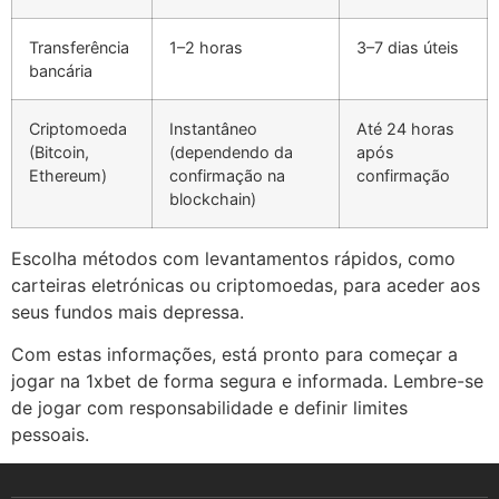
Transferência
1–2 horas
3–7 dias úteis
bancária
Criptomoeda
Instantâneo
Até 24 horas
(Bitcoin,
(dependendo da
após
Ethereum)
confirmação na
confirmação
blockchain)
Escolha métodos com levantamentos rápidos, como
carteiras eletrónicas ou criptomoedas, para aceder aos
seus fundos mais depressa.
Com estas informações, está pronto para começar a
jogar na 1xbet de forma segura e informada. Lembre-se
de jogar com responsabilidade e definir limites
pessoais.