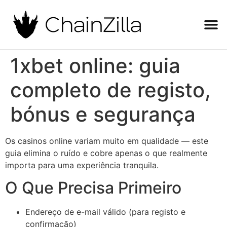
1xbet online: guia
completo de registo,
bónus e segurança
Os casinos online variam muito em qualidade — este
guia elimina o ruído e cobre apenas o que realmente
importa para uma experiência tranquila.
O Que Precisa Primeiro
Endereço de e-mail válido (para registo e
confirmação)