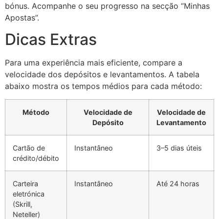
bónus. Acompanhe o seu progresso na secção “Minhas
Apostas”.
Dicas Extras
Para uma experiência mais eficiente, compare a
velocidade dos depósitos e levantamentos. A tabela
abaixo mostra os tempos médios para cada método:
Método
Velocidade de
Velocidade de
Depósito
Levantamento
Cartão de
Instantâneo
3–5 dias úteis
crédito/débito
Carteira
Instantâneo
Até 24 horas
eletrónica
(Skrill,
Neteller)